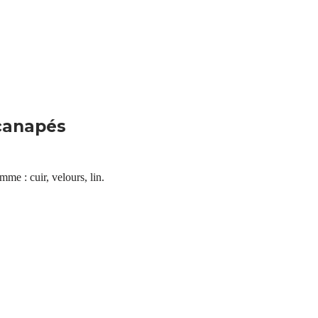
 canapés
me : cuir, velours, lin.