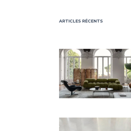
ARTICLES R
É
CENTS