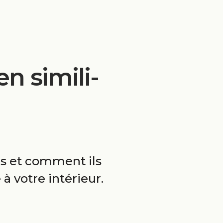
n simili-
és et comment ils
à votre intérieur.